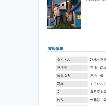
書籍情報
タイトル
路地を巡
発行者
三浦 尚
編集協力
石橋 優
写真
くろださ
文
皐月章太
制作
伊藤彰一