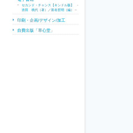
セカンド・チャンス【キンドル版】 -
吉田 桃代（著）／新名哲明（編） –
印刷・企画/デザイン/加工
自費出版「草心堂」