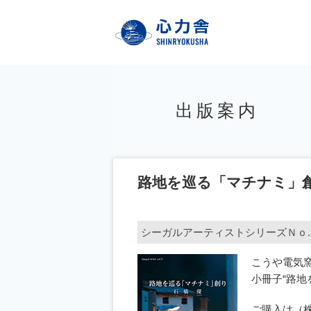
株式
出版案内
路地を巡る「マチナミ」
シーガルアーティストシリーズＮｏ.
こうや電気
小冊子“路地
ご購入は（