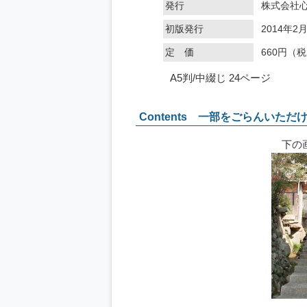
発行
株式会社
初版発行
2014年2
定 価
660円（税
A5判/中綴じ 24ページ
Contents 一部をごらんいただ
下の