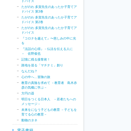
ドバイス
たがのわ 多賀先生のあったか子育てア
ドバイス 第3巻
たがのわ 多賀先生のあったか子育てア
ドバイス 第2巻
たがのわ 多賀先生のあったか子育てア
ドバイス
『コロナを越えて』〜慈しみの中に光
を
『法話の心得』－仏法を伝える人に
－ 佐野俊也
記憶に残る接客術！
路地を巡る「マチナミ」創り
なんだね？
心の中へ…冒険の旅
教育の真髄を求めて －教育者 島木赤
彦の気概に学ぶ－
方円の器
明日をつくる日本人 －若者たちへの
メッセージ－
未来をになう子どもの教育 －子どもを
育てる心の教育－
動物のタネ
電子書籍