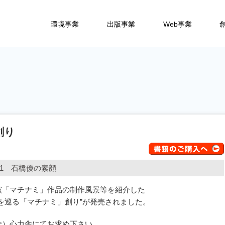
会社心力舎（しんりょくしゃ）
環境事業
出版事業
Web事業
創り
1 石橋優の素顔
窯「マチナミ」作品の制作風景等を紹介した
を巡る「マチナミ」創り”が発売されました。
株）心力舎にてお求め下さい。