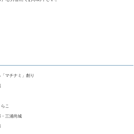
る「マチナミ」創り
城
くらこ
郎・三浦尚城
郎